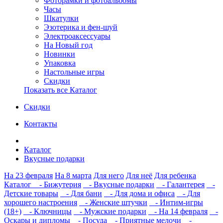
Фоторамки и фотоальбомы
Часы
Шкатулки
Эзотерика и фен-шуй
Электроаксессуары
На Новый год
Новинки
Упаковка
Настольные игры
Скидки
Показать все Каталог
Скидки
Контакты
Каталог
Вкусные подарки
На 23 февраля
На 8 марта
Для него
Для неё
Для ребенка
Каталог
- Бижутерия
- Вкусные подарки
- Галантерея
-
Детские товары
- Для бани
- Для дома и офиса
- Для
хорошего настроения
- Женские штучки
- Интим-игры
(18+)
- Ключницы
- Мужские подарки
- На 14 февраля
-
Оскары и дипломы
- Посуда
- Приятные мелочи
-