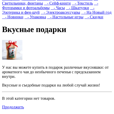
Светильники, фонтаны
- Сейф-книги
- Текстиль
-
Фоторамки и фотоальбомы
- Часы
- Шкатулки
-
Эзотерика и фен-шуй
- Электроаксессуары
- На Новый год
- Новинки
- Упаковка
- Настольные игры
- Скидки
Вкусные подарки
У нас вы можете купить в подарок различные вкусняшки: от
ароматного чая до необычного печенья с предсказанием
внутри.
Вкусные и съедобные подарки на любой случай жизни!
В этой категории нет товаров.
Продолжить