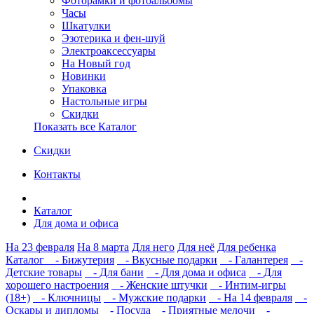
Фоторамки и фотоальбомы
Часы
Шкатулки
Эзотерика и фен-шуй
Электроаксессуары
На Новый год
Новинки
Упаковка
Настольные игры
Скидки
Показать все Каталог
Скидки
Контакты
Каталог
Для дома и офиса
На 23 февраля
На 8 марта
Для него
Для неё
Для ребенка
Каталог
- Бижутерия
- Вкусные подарки
- Галантерея
-
Детские товары
- Для бани
- Для дома и офиса
- Для
хорошего настроения
- Женские штучки
- Интим-игры
(18+)
- Ключницы
- Мужские подарки
- На 14 февраля
-
Оскары и дипломы
- Посуда
- Приятные мелочи
-